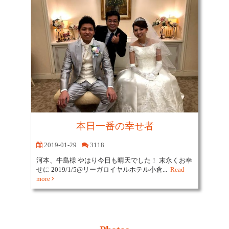
本日一番の幸せ者
2019-01-29
3118
河本、牛島様 やはり今日も晴天でした！ 末永くお幸
せに 2019/1/5@リーガロイヤルホテル小倉...
Read
more