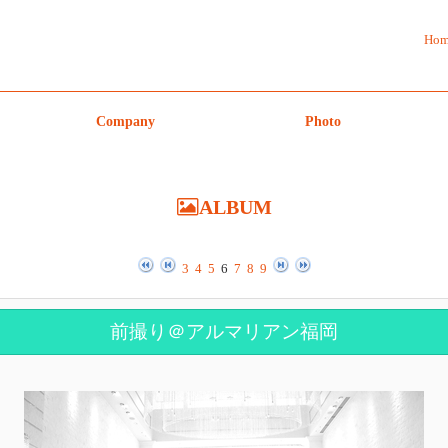
Hom
Company
Photo
ALBUM
3
4
5
6
7
8
9
前撮り＠アルマリアン福岡