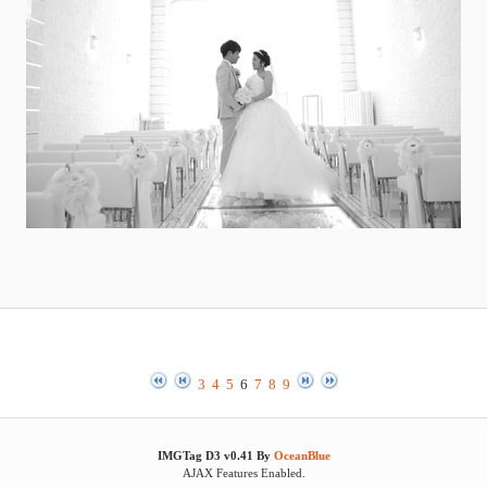
3
4
5
6
7
8
9
IMGTag D3 v0.41 By
OceanBlue
AJAX Features Enabled.