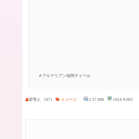
＃アルマリアン福岡チャペル
管理人
5471
イメージ
2.57 MB
1024 X 683